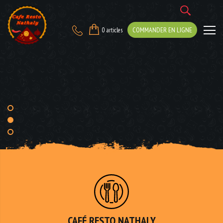
Café
Resto
COMMANDER EN LIGNE
0 articles
MEILLEUR
MAKLOUB
Nathaly
CAFÉ RESTO NATHALY
Restaurant
à
Montréal
CAFÉ RESTO NATHALY