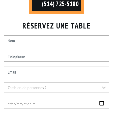
(514) 725-5180
RÉSERVEZ UNE TABLE
Nom
Téléphone
Email
Combien
Combien de personnes ?
de
personnes
Date
?