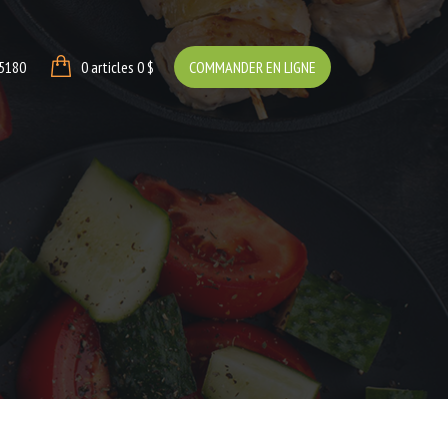
-5180
0 articles
0 $
COMMANDER EN LIGNE
0 $