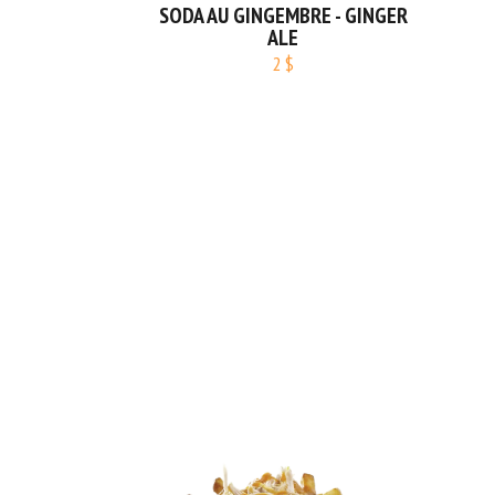
RE - GINGER
SAN PELLEGRINO
EAU 
3.25 $