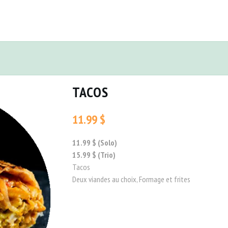
TACOS
11.99 $
11.99 $ (Solo)
15.99 $ (Trio)
Tacos
Deux viandes au choix, Formage et frites