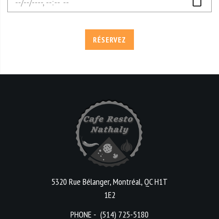
?
RÉSERVEZ
5320 Rue Bélanger, Montréal, QC H1T
1E2
PHONE -
(514) 725-5180