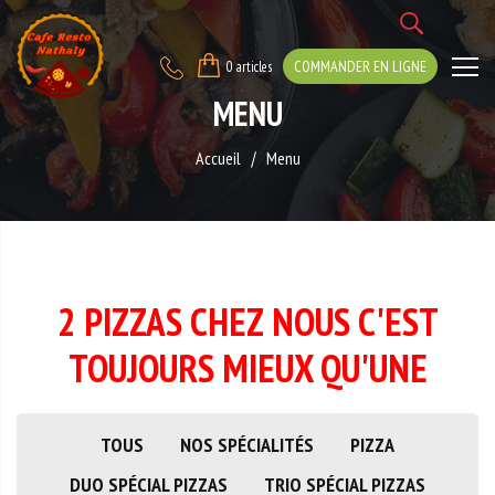
COMMANDER EN LIGNE
0 articles
MENU
Accueil
Menu
2 PIZZAS CHEZ NOUS C'EST
TOUJOURS MIEUX QU'UNE
TOUS
NOS SPÉCIALITÉS
PIZZA
DUO SPÉCIAL PIZZAS
TRIO SPÉCIAL PIZZAS