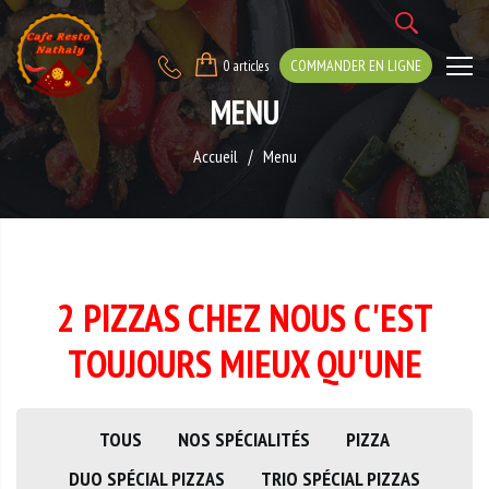
COMMANDER EN LIGNE
0 articles
MENU
Accueil
Menu
2 PIZZAS CHEZ NOUS C'EST
TOUJOURS MIEUX QU'UNE
TOUS
NOS SPÉCIALITÉS
PIZZA
DUO SPÉCIAL PIZZAS
TRIO SPÉCIAL PIZZAS