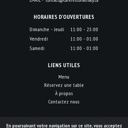
HORAIRES D'OUVERTURES
Dimanche - Jeudi
11:00 - 23:00
Vendredi
11:00 - 01:00
Samedi
11:00 - 01:00
LIENS UTILES
Menu
Réservez une table
À propos
Contactez nous
En poursuivant votre navigation sur ce site, vous acceptez
Copyright @
2026 Café resto Nathaly. All Rights Reserved by
Web-Experts