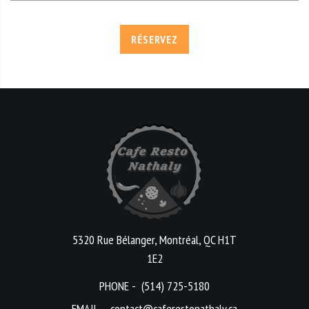
RÉSERVEZ
5320 Rue Bélanger, Montréal, QC H1T
1E2
PHONE -
(514) 725-5180
EMAIL -
contact@caferestonathaly.ca