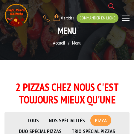
COMMANDER EN LIGNE
0 articles
MENU
Accueil
Menu
2 PIZZAS CHEZ NOUS C'EST
TOUJOURS MIEUX QU'UNE
TOUS
NOS SPÉCIALITÉS
PIZZA
DUO SPÉCIAL PIZZAS
TRIO SPÉCIAL PIZZAS