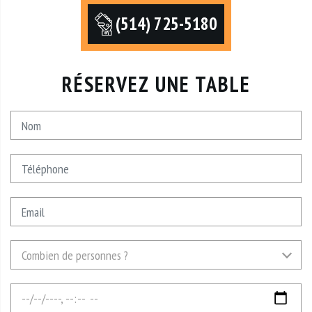
(514) 725-5180
RÉSERVEZ UNE TABLE
Nom
Téléphone
Email
Combien
Combien de personnes ?
de
personnes
Date
?