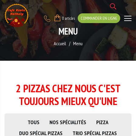
COMMANDER EN LIGNE
0 articles
MENU
Accueil
Menu
2 PIZZAS CHEZ NOUS C'EST
TOUJOURS MIEUX QU'UNE
TOUS
NOS SPÉCIALITÉS
PIZZA
DUO SPÉCIAL PIZZAS
TRIO SPÉCIAL PIZZAS