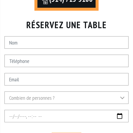
RÉSERVEZ UNE TABLE
Nom
Téléphone
Email
Combien
Combien de personnes ?
de
personnes
Date
?